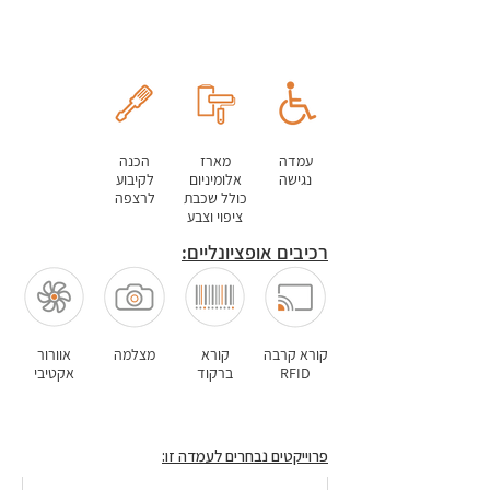
מעמד
רגל דו
צדדי
עמדה
מארז
הכנה
נגישה
אלומיניום
לקיבוע
כולל שכבת
לרצפה
ציפוי וצבע
רכיבים אופציונליים:
קורא קרבה
קורא
מצלמה
אוורור
RFID
ברקוד
אקטיבי
פרוייקטים נבחרים לעמדה זו: