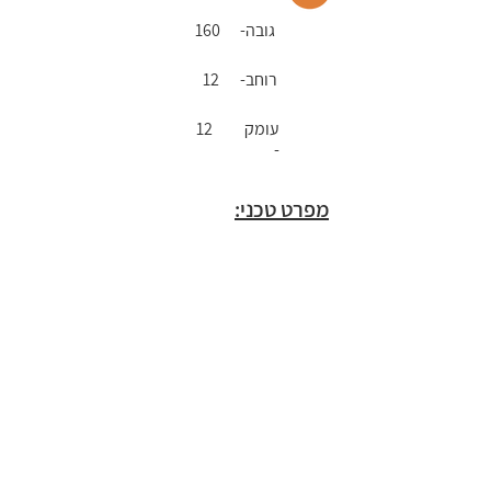
רגל דו
גובה-
160
צדדי
רוחב-
12
עומק
12
מעמד
-
רגל דו
צדדי
מפרט טכני:
מעמד
רגל דו
צדדי
מעמד
רגל דו
צדדי