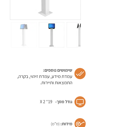
מעמד
רגל דו
צדדי
מעמד
רגל דו
צדדי
מעמד
שימושים נוספים:
רגל דו
עמדת מידע, עמדת זיהוי, בקרה,
צדדי
התמצאות ותיירות.
מעמד
גודל מסך-​
19'' 2 X
רגל דו
צדדי
מידות:
מעמד
(ס"מ)