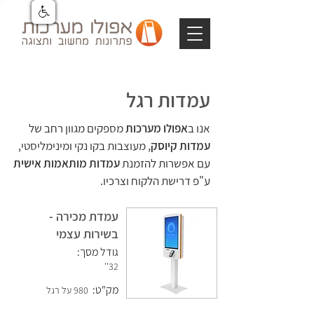
עמדות רגל
אנו ב
אפולו מערכות
מספ
קים מגוון רחב של
עמדות קיוסק
, מעוצבות בקו נקי ומינימליסטי,
עם אפשרות להזמנת
עמדות מותא
מות אישית
ע"פ דרישת הלקוח וצרכיו.
עמדת מכירה -
בשירות עצמי
גודל מסך:
32''
מק"ט:
980 על רגל