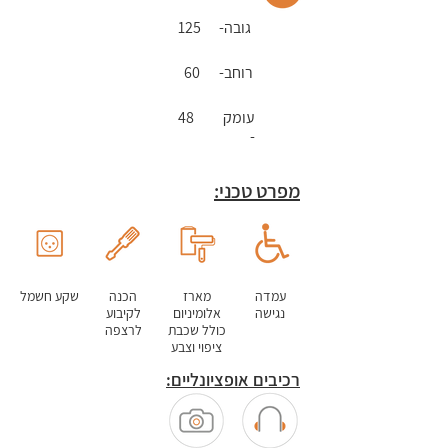
גובה-
125
עמדת
מרצה
רוחב-
60
עמדת
עומק
48
-
מרצה
מפרט טכני:
עמדת
מרצה
עמדה
מארז
הכנה
שקע חשמל
נגישה
אלומיניום
לקיבוע
כולל שכבת
לרצפה
ציפוי וצבע
רכיבים אופציונליים: