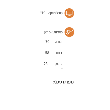
עמדת
גודל מסך-​
19''
ניהול
תורים
נגישה
מידות:
(ס"מ)
עמדת
גובה-
70
ניהול
רוחב-
58
תורים
נגישה
עומק
23
-
עמדת
מפרט טכני:
ניהול
תורים
נגישה