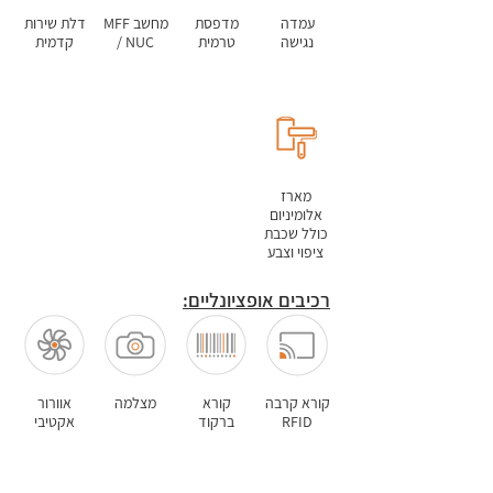
עמדה
מדפסת
מחשב MFF
דלת שירות
נגישה
טרמית
/ NUC
קדמית
מארז
אלומיניום
כולל שכבת
ציפוי וצבע
רכיבים אופציונליים:
קורא קרבה
קורא
מצלמה
אוורור
RFID
ברקוד
אקטיבי