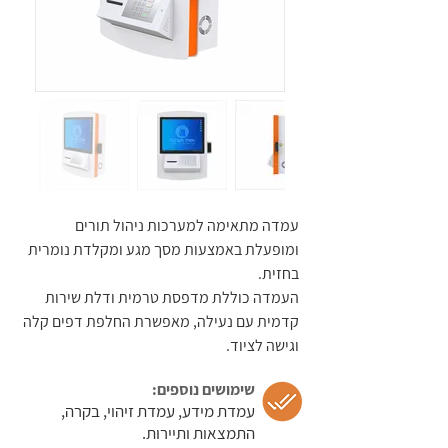
נגישה
עמדת
ניהול
תורים
נגישה
עמדת
עמדה מתאימה למערכות ניהול תורים
ניהול
ומופעלת באמצעות מסך מגע ומקלדת נומרית
תורים
בחזית.
נגישה
העמדה כוללת מדפסת טרמית ודלת שירות
קדמית עם נעילה, מאפשרת החלפת דפים קלה
עמדת
וגישה לציוד.
ניהול
שימושים נוספים:
תורים
עמדת מידע, עמדת זיהוי, בקרה,
נגישה
התמצאות ותיירות.