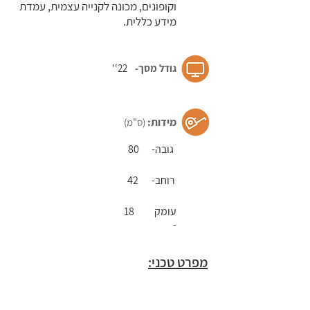
וקופונים, מכונה לקנייה עצמית, עמדת
קופה
מידע כללית.
לשירות
עצמי
גודל מסך-​
22''
קופה
לשירות
מידות:
(ס"מ)
עצמי
גובה-
80
רוחב-
42
קופה
לשירות
עומק
18
-
עצמי
קופה
מפרט טכני:
לשירות
עצמי