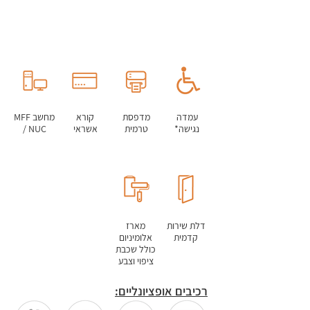
קופה
לשירות
עצמי
עמדה
מדפסת
קורא
מחשב MFF
נגישה*
טרמית
אשראי
/ NUC
דלת שירות
מארז
קדמית
אלומיניום
כולל שכבת
ציפוי וצבע
רכיבים אופציונליים: