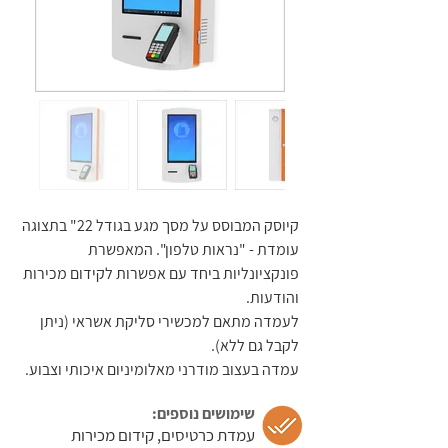
קופה
לשירות
עצמי
קופה
לשירות
עצמי
קיוסק המבוסס על מסך מגע בגודל 22" בתצוגה
עומדת - "נראות טלפון". המאפשרת
קופה
פונקציונליות ביחד עם אפשרות לקידום מכירות
לשירות
והודעות.
עצמי
לעמדה מתאם למכשירי סליקת אשראי (ניתן
לקבל גם ללא).
קופה
עמדה בעצוב מודרני מאלומיניום איכותי וצבוע.
לשירות
שימושים נוספים:
עצמי
עמדת כרטיסים, קידום מכירות