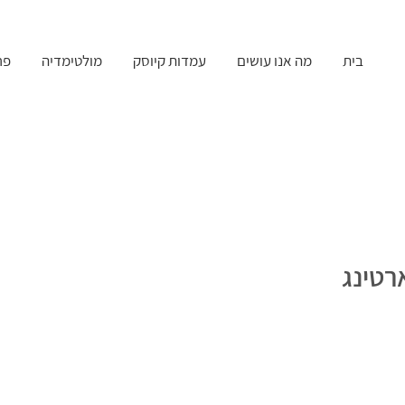
בית
מה אנו עושים
עמדות קיוסק
מולטימדיה
פר
רטינג