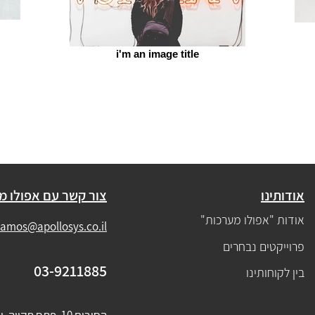
i'm an image title
אודותינו
צור קשר עם אפולו מ
אודות "אפולו מערכות"
amos@apollosys.co.il
פרוייקטים נבחרים
03-9211885
בין לקוחותינו